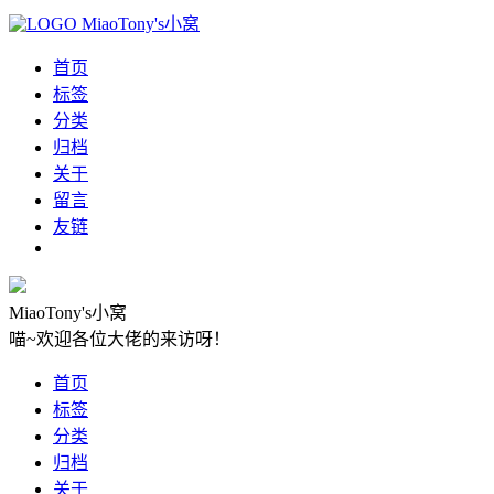
MiaoTony's小窝
首页
标签
分类
归档
关于
留言
友链
MiaoTony's小窝
喵~欢迎各位大佬的来访呀！
首页
标签
分类
归档
关于